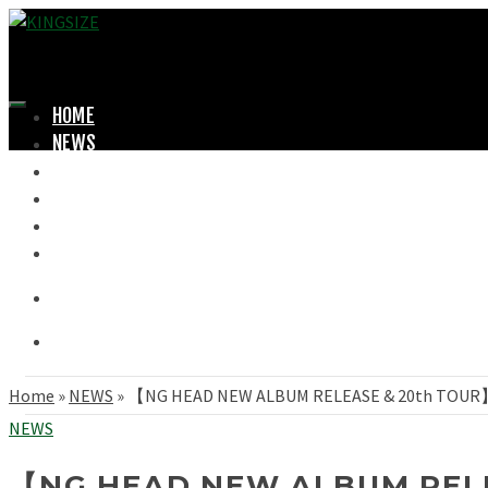
HOME
NEWS
LOOKBOOK
SHOPPING
OFFICIAL STORE
ABOUT
Home
»
NEWS
»
【NG HEAD NEW ALBUM RELEASE & 20th TOU
NEWS
【NG HEAD NEW ALBUM RELE