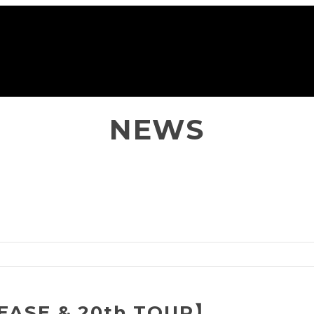
NEWS
R】
ASE & 20th TOUR】