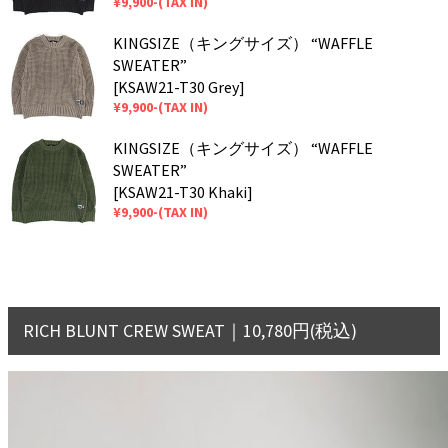
¥9,900-(TAX IN)
KINGSIZE（キングサイズ） “WAFFLE
SWEATER”
[KSAW21-T30 Grey]
¥9,900-(TAX IN)
KINGSIZE（キングサイズ） “WAFFLE
SWEATER”
[KSAW21-T30 Khaki]
¥9,900-(TAX IN)
RICH BLUNT CREW SWEAT｜10,780円(税込)