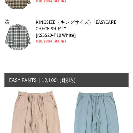
¥10,780-(TAX IN)
KINGSIZE（キングサイズ）“EASYCARE
CHECK SHIRT”
[KSSS20-T10 White]
¥10,780-(TAX IN)
EASY PANTS｜12,100円(税込)