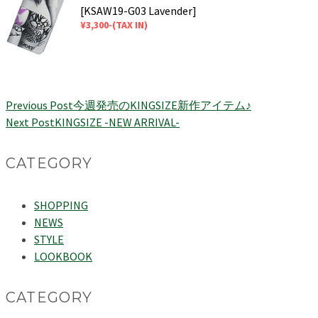
[KSAW19-G03 Lavender]
¥3,300-(TAX IN)
Previous Post
今週発売のKINGSIZE新作アイテム♪
Next Post
KINGSIZE -NEW ARRIVAL-
CATEGORY
SHOPPING
NEWS
STYLE
LOOKBOOK
CATEGORY