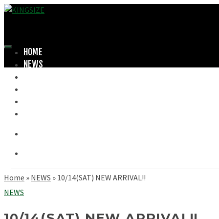
HOME
NEWS
LOOKBOOK
SHOPPING
OFFICIAL STORE
ABOUT
Home
»
NEWS
»
10/14(SAT) NEW ARRIVAL!!
NEWS
10/14(SAT) NEW ARRIVAL!!