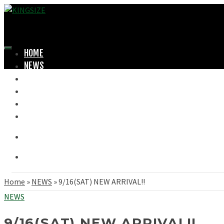
HOME
NEWS
LOOKBOOK
SHOPPING
OFFICIAL STORE
ABOUT
Home
»
NEWS
»
9/16(SAT) NEW ARRIVAL!!
NEWS
9/16(SAT) NEW ARRIVAL!!