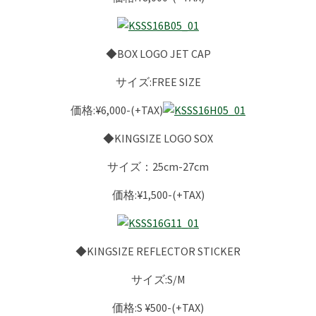
◆BOX LOGO JET CAP
サイズ:FREE SIZE
価格:¥6,000-(+TAX)
◆KINGSIZE LOGO SOX
サイズ：25cm-27cm
価格:¥1,500-(+TAX)
◆KINGSIZE REFLECTOR STICKER
サイズ:S/M
価格:S ¥500-(+TAX)