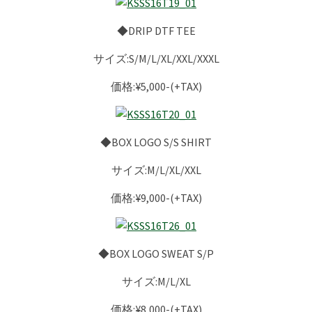
◆DRIP DTF TEE
サイズ:S/M/L/XL/XXL/XXXL
価格:¥5,000-(+TAX)
◆BOX LOGO S/S SHIRT
サイズ:M/L/XL/XXL
価格:¥9,000-(+TAX)
◆BOX LOGO SWEAT S/P
サイズ:M/L/XL
価格:¥8,000-(+TAX)