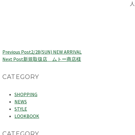
人
Previous Post
2/28(SUN) NEW ARRIVAL
Next Post
新規取扱店 ムトー商店様
CATEGORY
SHOPPING
NEWS
STYLE
LOOKBOOK
CATEGORY