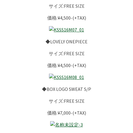
サイズ:FREE SIZE
価格:¥4,500-(+TAX)
◆LOVELY ONEPIECE
サイズ:FREE SIZE
価格:¥4,500-(+TAX)
◆BOX LOGO SWEAT S/P
サイズ:FREE SIZE
価格:¥7,000-(+TAX)