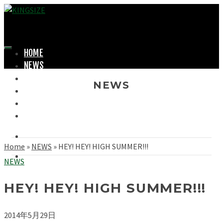
HOME
NEWS
LOOKBOOK
NEWS
SHOPPING
OFFICIAL STORE
ABOUT
Home
»
NEWS
»
HEY! HEY! HIGH SUMMER!!!
NEWS
HEY! HEY! HIGH SUMMER!!!
2014年5月29日