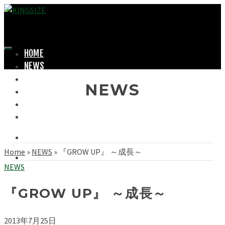
HOME
NEWS
LOOKBOOK
NEWS
SHOPPING
OFFICIAL STORE
ABOUT
Home
»
NEWS
»
『GROW UP』 ～成長～
NEWS
『GROW UP』 ～成長～
2013年7月25日