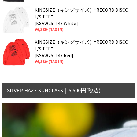
KINGSIZE（キングサイズ）“RECORD DISCO
L/S TEE”
[KSAW25-T47 White]
¥6,380-(TAX IN)
KINGSIZE（キングサイズ）“RECORD DISCO
L/S TEE”
[KSAW25-T47 Red]
¥6,380-(TAX IN)
SILVER HAZE SUNGLASS｜5,500円(税込)