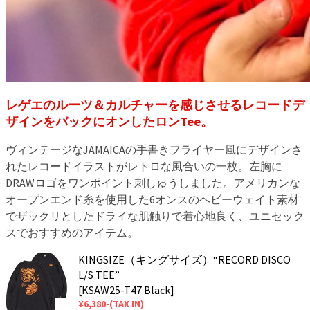
レゲエのルーツ＆カルチャーを感じさせるレコードデ
ザインをバックにオンしたロンTee。
ヴィンテージなJAMAICAの手書きフライヤー風にデザインさ
れたレコードイラストがレトロな風合いの一枚。左胸に
DRAWロゴをワンポイント刺しゅうしました。アメリカンな
オープンエンド糸を使用した6オンスのヘビーウェイト素材
でザックリとしたドライな肌触りで着心地良く、ユニセック
スでおすすめのアイテム。
KINGSIZE（キングサイズ）“RECORD DISCO
L/S TEE”
[KSAW25-T47 Black]
¥6,380-(TAX IN)