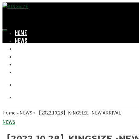
HOME
NEWS
LOOKBOOK
SHOPPING
OFFICIAL STORE
ABOUT
Home
»
NEWS
»
【2022.10.28】KINGSIZE -NEW ARRIVAL-
NEWS
【2022.10.28】KINGSIZE -NE