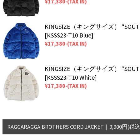
¥17,380-(TAX IN)
KINGSIZE（キングサイズ） “SOUTH 
[KSSS23-T10 Blue]
¥17,380-(TAX IN)
KINGSIZE（キングサイズ） “SOUTH 
[KSSS23-T10 White]
¥17,380-(TAX IN)
RAGGARAGGA BROTHERS CORD JACKET｜9,900円(税込