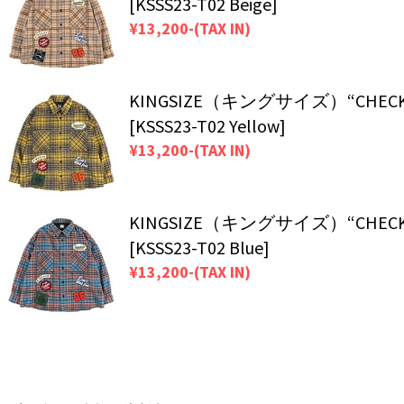
[KSSS23-T02 Beige]
¥13,200-(TAX IN)
KINGSIZE（キングサイズ）“CHECK C
[KSSS23-T02 Yellow]
¥13,200-(TAX IN)
KINGSIZE（キングサイズ）“CHECK C
[KSSS23-T02 Blue]
¥13,200-(TAX IN)