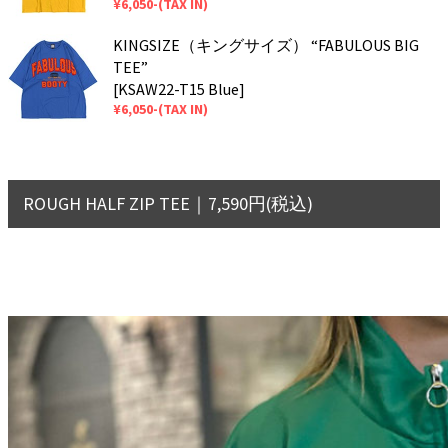
¥6,050-(TAX IN)
KINGSIZE（キングサイズ） “FABULOUS BIG
TEE”
[KSAW22-T15 Blue]
¥6,050-(TAX IN)
ROUGH HALF ZIP TEE｜7,590円(税込)